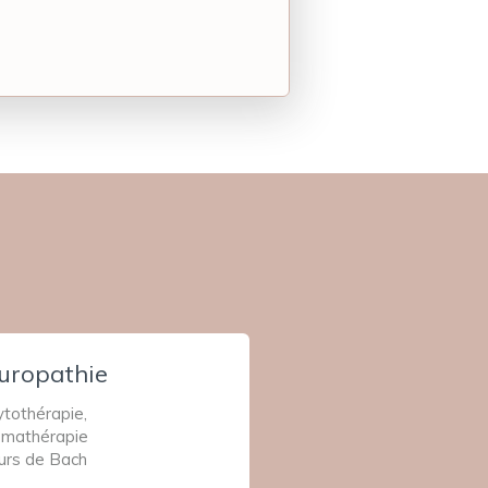
uropathie
tothérapie,
omathérapie
urs de Bach