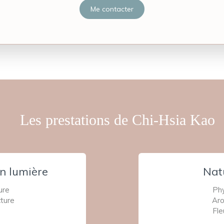
Me contacter
Les prestations de Chi-Hsia Kao
n lumière
Nat
ure
Phy
ture
Ar
Fle