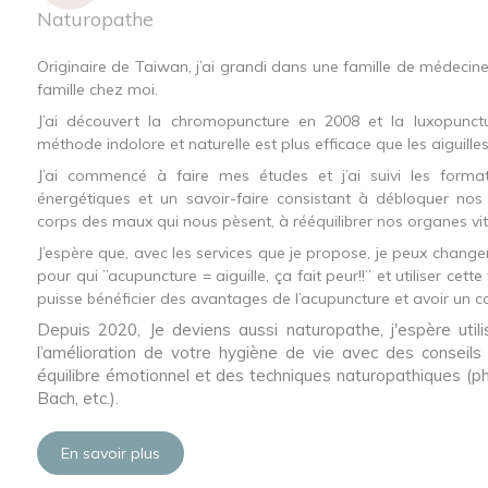
Naturopathe
Originaire de Taiwan, j’ai grandi dans une famille de médecine
famille chez moi.
J’ai découvert la chromopuncture en 2008 et la luxopunctur
méthode indolore et naturelle est plus efficace que les aiguilles
J’ai commencé à faire mes études et j’ai suivi les forma
énergétiques et un savoir-faire consistant à débloquer nos 
corps des maux qui nous pèsent, à rééquilibrer nos organes vi
J’espère que, avec les services que je propose, je peux change
pour qui ’’acupuncture = aiguille, ça fait peur!!’’ et utiliser 
puisse bénéficier des avantages de l’acupuncture et avoir un c
Depuis 2020, Je deviens aussi naturopathe, j'espère util
l’
amélioration de votre hygiène de vie
avec des conseil
équilibre émotionnel
et des techniques naturopathiques (
ph
Bach
, etc.).
En savoir plus