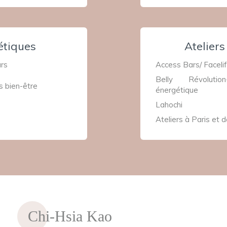
étiques
Atelier
rs
Access Bars/ Facelif
Belly Révoluti
s bien-être
énergétique
Lahochi
Ateliers à Paris et d
Chi-Hsia Kao