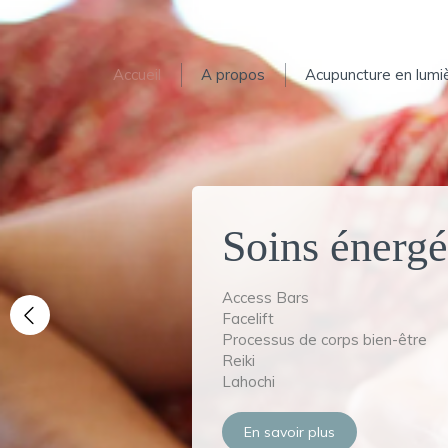
Accueil
A propos
Acupuncture en lumi
Soins énergé
Phytothérapie
Aromathérapie
Luxopuncture
Fleurs de Bach
Access Bars
Chromopuncture
Facelift
Slide précédent
En savoir plus
Processus de corps bien-être
En savoir plus
Reiki
Lahochi
En savoir plus