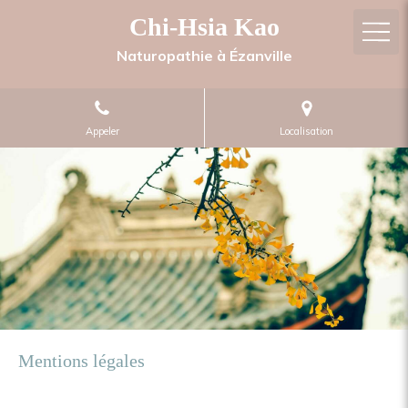
Chi-Hsia Kao
Naturopathie à Ézanville
Appeler
Localisation
Mentions légales