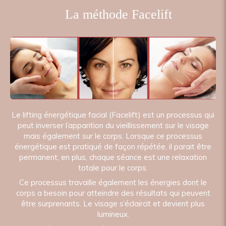
La méthode Facelift
Le lifting énergétique facial (Facelift) est un processus qui
peut inverser l’apparition du vieillissement sur le visage
mais également sur le corps. Lorsque ce processus
énergétique est pratiqué de façon répétée, il parait être
permanent, en plus, chaque séance est une relaxation
totale pour le corps.
Ce processus travaille également les énergies dont le
corps a besoin pour atteindre des résultats qui peuvent
être surprenants. Le visage s’éclaircit et devient plus
lumineux.